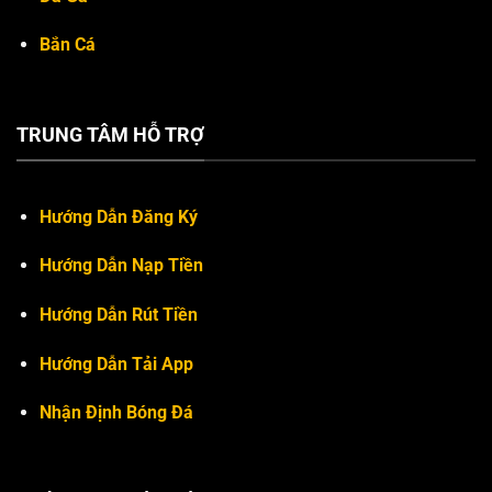
Bắn Cá
TRUNG TÂM HỖ TRỢ
Hướng Dẫn Đăng Ký
Hướng Dẫn Nạp Tiền
Hướng Dẫn Rút Tiền
Hướng Dẫn Tải App
Nhận Định Bóng Đá