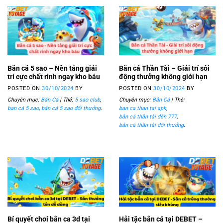
Ngay cả những người mới bắt đầu cũng có thể nhanh
chóng nắm bắt và tham gia vào trò chơi một cách dễ dàng.
Với thiết kế đơn giản, rõ ràng, người chơi có thể nhanh
chóng nắm bắt các chức năng và bắt đầu cuộc săn cá hấp
dẫn.
Bắn cá 5 sao – Nền tảng giải
Bắn cá Thần Tài – Giải trí sôi
Giao diện 3D
trí cực chất rinh ngay kho báu
động thưởng không giới hạn
POSTED ON
30/10/2024
BY
POSTED ON
30/10/2024
BY
Thế giới đại dương được mô phỏng một cách sống động,
Chuyên mục:
Bắn Cá
| Thẻ:
5 sao club
,
Chuyên mục:
Bắn Cá
| Thẻ:
khiến người xem cảm thấy như đang bước vào một vương
ban cá 5 sao
,
bắn cá 5 sao đổi thưởng
.
ban ca than tai apk
,
quốc biển cả rộng lớn.
Những hình ảnh sắc nét, âm thanh
bắn cá thần tài đến 777
,
bắn cá thần tài đổi thưởng
.
sống động sẽ khiến bạn như đang lạc vào một chuyến
phiêu lưu dưới biển sâu.
Hệ thống cá đa dạng
Từ những chú cá nhỏ xinh đến những loài cá khổng lồ, quý
hiếm, người chơi sẽ có cơ hội săn bắn và chinh phục vô
vàn loài cá khác nhau.
Mỗi loại cá sẽ đem đến những phần
thưởng riêng biệt, đầy hứng thú và thử thách.
Bí quyết chơi bắn ca 3d tại
Hải tặc bắn cá tại DEBET –