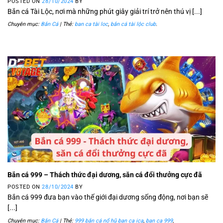
POSTED ON
28/10/2024
BY
Cơ hội giành được những phần thưởng giá trị, đặc biệt là
Bắn cá Tài Lộc, nơi mà những phút giây giải trí trở nên thú vị [...]
khi săn bắn được những loài cá boss hiếm gặp. Những
Chuyên mục:
Bắn Cá
| Thẻ:
ban ca tài loc
,
bắn cá tài lộc club
.
phần thưởng “khủng” này sẽ khiến người chơi hồi hộp và
kích thích tinh thần chiến đấu.
Nhiều chương trình khuyến mãi đặc biệt
Sân chơi thường xuyên tổ chức nhiều sự kiện và chương
trình khuyến mãi hấp dẫn cho người chơi Bắn Cá, tạo cơ
hội tăng thêm quà tặng và phần thưởng tiền mặt.
Điều này
không chỉ làm tăng thêm sự hứng khởi, mà còn mang lại
cơ hội gia tăng thu nhập cho người chơi.
Hệ thống nạp rút tiện lợi tuyệt đối an toàn
Bắn cá 999 – Thách thức đại dương, săn cá đổi thưởng cực đã
Nạp tiền và rút tiền dễ dàng, nhanh chóng, đảm bảo an
POSTED ON
28/10/2024
BY
toàn tuyệt đối cho người chơi.
Các giao dịch tài chính được
Bắn cá 999 đưa bạn vào thế giới đại dương sống động, nơi bạn sẽ
thực hiện rõ ràng và an toàn, mang đến sự an tâm tuyệt
[...]
đối cho người chơi.
Chuyên mục:
Bắn Cá
| Thẻ:
999 bắn cá nổ hũ ban ca ica
,
ban ca 999
,