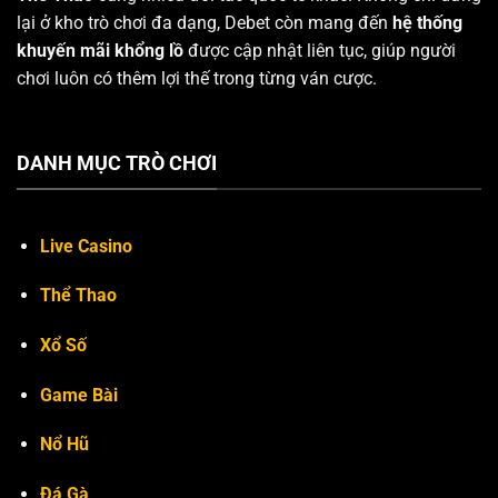
lại ở kho trò chơi đa dạng, Debet còn mang đến
hệ thống
khuyến mãi khổng lồ
được cập nhật liên tục, giúp người
chơi luôn có thêm lợi thế trong từng ván cược.
DANH MỤC TRÒ CHƠI
Live Casino
Thể Thao
Xổ Số
Game Bài
Nổ Hũ
Đá Gà