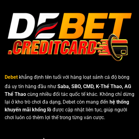
Debet
khẳng định tên tuổi với hàng loạt sảnh cá độ bóng
đá uy tín hàng đầu như
Saba, SBO, CMD, K-Thể Thao, AG
Thể Thao
cùng nhiều đối tác quốc tế khác. Không chỉ dừng
lại ở kho trò chơi đa dạng, Debet còn mang đến
hệ thống
khuyến mãi khổng lồ
được cập nhật liên tục, giúp người
chơi luôn có thêm lợi thế trong từng ván cược.