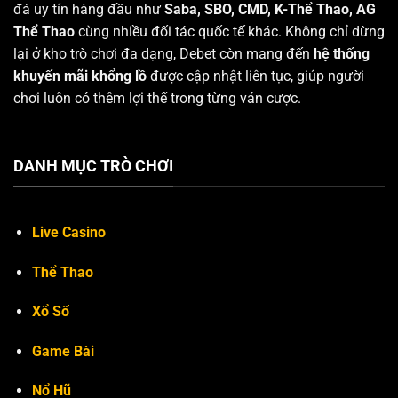
đá uy tín hàng đầu như
Saba, SBO, CMD, K-Thể Thao, AG
Thể Thao
cùng nhiều đối tác quốc tế khác. Không chỉ dừng
lại ở kho trò chơi đa dạng, Debet còn mang đến
hệ thống
khuyến mãi khổng lồ
được cập nhật liên tục, giúp người
chơi luôn có thêm lợi thế trong từng ván cược.
DANH MỤC TRÒ CHƠI
Live Casino
Thể Thao
Xổ Số
Game Bài
Nổ Hũ