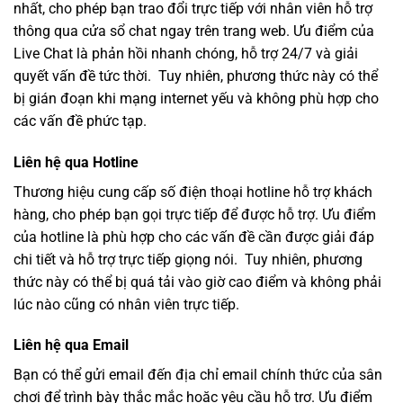
nhất, cho phép bạn trao đổi trực tiếp với nhân viên hỗ trợ
thông qua cửa sổ chat ngay trên trang web. Ưu điểm của
Live Chat là phản hồi nhanh chóng, hỗ trợ 24/7 và giải
quyết vấn đề tức thời.
Tuy nhiên, phương thức này có thể
bị gián đoạn khi mạng internet yếu và không phù hợp cho
các vấn đề phức tạp.
Liên hệ qua Hotline
Thương hiệu cung cấp số điện thoại hotline hỗ trợ khách
hàng, cho phép bạn gọi trực tiếp để được hỗ trợ. Ưu điểm
của hotline là phù hợp cho các vấn đề cần được giải đáp
chi tiết và hỗ trợ trực tiếp giọng nói.
Tuy nhiên, phương
thức này có thể bị quá tải vào giờ cao điểm và không phải
lúc nào cũng có nhân viên trực tiếp.
Liên hệ qua Email
Bạn có thể gửi email đến địa chỉ email chính thức của sân
chơi để trình bày thắc mắc hoặc yêu cầu hỗ trợ. Ưu điểm