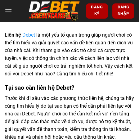
ĐĂNG
ĐĂNG
KÝ
NHẬP
Liên hệ
Debet
là một yếu tố quan trọng giúp người chơi có
thể tìm hiểu và giải quyết các vấn đề liên quan đến dịch vụ
của nhà cái. Khi tham gia vào các trò chơi cá cược trực
tuyến, việc có thông tin chính xác về cách liên lạc với nhà
cái sẽ giúp người chơi có trải nghiệm tốt hơn. Vậy cách kết
nối với Debet như nào? Cùng tìm hiểu chi tiết nhé!
Tại sao cần liên hệ Debet?
Trước khi đi sâu vào các phương thức liên hệ, chúng ta hãy
cùng tìm hiểu lý do tại sao bạn có thể cần phải liên lạc với
nhà cái Debet. Người chơi có thể cần kết nối với nền tảng
để giải đáp các thắc mắc về dịch vụ, được hỗ trợ kỹ thuật,
giải quyết vấn đề thanh toán, kiểm tra thông tin tài khoản,
khiếu nại và phản hồi hoặc yêu cầu thông tin khác.