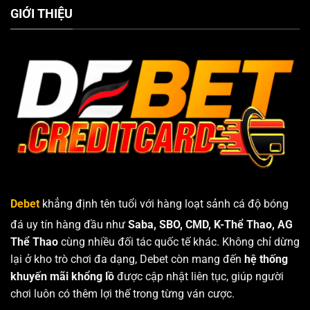
GIỚI THIỆU
Debet
khẳng định tên tuổi với hàng loạt sảnh cá độ bóng
đá uy tín hàng đầu như
Saba, SBO, CMD, K-Thể Thao, AG
Thể Thao
cùng nhiều đối tác quốc tế khác. Không chỉ dừng
lại ở kho trò chơi đa dạng, Debet còn mang đến
hệ thống
khuyến mãi khổng lồ
được cập nhật liên tục, giúp người
chơi luôn có thêm lợi thế trong từng ván cược.