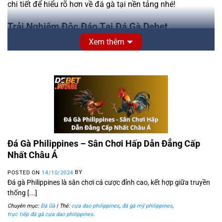
chi tiết để hiểu rõ hơn về đá gà tại nền tảng nhé!
Trải Nghiệm Độc Đáo Tại Đá Gà Debet
Xem thêm
Khi tham gia vào trò chơi đá gà Debet, người chơi sẽ được
thưởng thức những trận đấu kịch tính và thú vị. Tính năng
livestream giúp người xem theo dõi các trận
đá gà trực tiếp
qua nhiều hình thức khác nhau như cựa sắt, cựa dao và đá
gà Peru.
Trải Nghiệm Độc Đáo Tại Đá Gà Debet
Đá Gà Philippines – Sân Chơi Hấp Dẫn Đẳng Cấp
Nhất Châu Á
Tính Năng Livestream
POSTED ON
14/10/2024
BY
Livestream đá gà mang đến trải nghiệm thú vị, giúp người
Đá gà Philippines là sân chơi cá cược đỉnh cao, kết hợp giữa truyền
xem theo dõi các trận đấu một cách rõ nét và sống động
thống [...]
nhất.
Qua livestream, người chơi có thể cảm nhận giây
Chuyên mục:
Đá Gà
| Thẻ:
cựa dao philippines
,
đá gà mỹ philippines
,
phút căng thẳng của các trận đấu, từ những pha tranh
trực tiếp đá gà cựa dao philippines
.