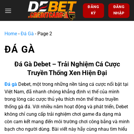
ĐĂNG
ĐĂNG
KÝ
NHẬP
Home
-
Đá Gà
-
Page 2
ĐÁ GÀ
Đá Gà Debet – Trải Nghiệm Cá Cược
Truyền Thống Xen Hiện Đại
Đá gà
Debet, một trong những nền tảng cá cược nổi bật tại
Việt Nam, đã nhanh chóng khẳng định vị thế của mình
trong lòng các cược thủ yêu thích môn thể thao truyền
thống gà đá. Với nhiều năm hoạt động và phát triển, Debet
không chỉ cung cấp trải nghiệm chơi game đa dạng mà
còn cam kết mang đến môi trường chơi công bằng và minh
bạch cho người dùng.
Bài viết này hãy cùng nhau tìm hiểu