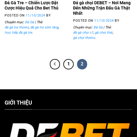
Đá gà cựa dao cũng thu hút nhiều người chơi. Với lưỡi dao
Đá Gà Tre – Chiến Lược Đặt
Đá gà chọi DEBET – Nơi Mang
Cược Hiệu Quả Cho Bet Thủ
Đến Những Trận Đấu Gà Thật
sắc bén, những chú gà phải đối mặt với nguy hiểm, tạo ra
Nhất
POSTED ON
11/10/2024
BY
những trận chiến đầy bất ngờ. Người xem sẽ không thể rời
POSTED ON
11/10/2024
BY
Chuyên mục:
Đá Gà
| Thẻ:
mắt khỏi màn hình khi chứng kiến những pha tranh chấp
Chuyên mục:
Đá Gà
| Thẻ:
đá gà tre thomo
,
đá gà tre xóm làng
,
này.
đá gà chọi c1
,
gà chọi thái
,
trực tiếp đá gà tre
.
gà chọi thomo
.
Sảnh Đá Gà Peru
Đá gà Peru là một hình thức độc đáo khác mà nền tảng
cung cấp. Những chú gà ở đây được huấn luyện đặc biệt,
1
2
mang đến kỹ năng và chiến thuật khác biệt so với các thể
loại truyền thống. Các trận đấu diễn ra nhanh chóng và
đầy bất ngờ, thử thách khả năng quan sát và phản ứng
của người chơi.
GIỚI THIỆU
Sảnh Quốc Tế Đá Gà Thomo
Sự phong phú về hình thức đá gà thomo trực tiếp tại sân
chơi không chỉ đem lại trải nghiệm giải trí thú vị mà còn
giúp người chơi hiểu rõ hơn về bộ môn này, từ những kiểu