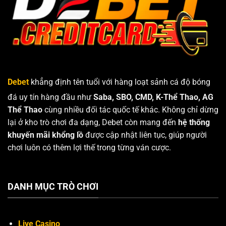
truyền thống đến các phiên bản hiện đại.
Các Hình Thức Đá Gà Độc Đáo
Không Gian Cá Độ Minh Bạch Và Rõ Ràng
Debet
khẳng định tên tuổi với hàng loạt sảnh cá độ bóng
Ngoài những tính năng hấp dẫn, nền tảng cam kết mang
đá uy tín hàng đầu như
Saba, SBO, CMD, K-Thể Thao, AG
đến môi trường cá cược công bằng và minh bạch. Thương
Thể Thao
cùng nhiều đối tác quốc tế khác. Không chỉ dừng
hiệu tuân thủ nghiêm ngặt các quy định pháp lý để đảm
lại ở kho trò chơi đa dạng, Debet còn mang đến
hệ thống
bảo sự minh bạch trong mọi hoạt động cá cược.
khuyến mãi khổng lồ
được cập nhật liên tục, giúp người
chơi luôn có thêm lợi thế trong từng ván cược.
Người chơi hoàn toàn có thể yên tâm khi tham gia đá gà
tại
debet.voyage
vì mọi kết quả và giao dịch tài chính đều
được công khai và kiểm soát chặt chẽ. Điều này không chỉ
DANH MỤC TRÒ CHƠI
tạo niềm tin mà còn nâng cao uy tín của sân chơi trong
cộng đồng cá cược.
Live Casino