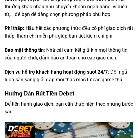
thưởng khác nhau như chuyển khoản ngân hàng, ví điện
tử,… để bạn dễ dàng chọn phương pháp phù hợp.
Phí thấp:
Hầu hết các phương thức đều có phí giao dịch rất
thấp, thậm chí miễn phí, giúp bạn tiết kiệm chi phí.
Bảo mật thông tin
: Nhà cái cam kết giữ kín mọi thông tin
của người chơi, đảm bảo an toàn cho các giao dịch.
Dịch vụ hỗ trợ khách hàng hoạt động suốt 24/7
: Đội ngũ
luôn sẵn sàng giải đáp mọi thắc mắc từ các game thủ.
Hướng Dẫn Rút Tiền Debet
Để tiến hành giao dịch, bạn cần thực hiện theo những bước
sau: