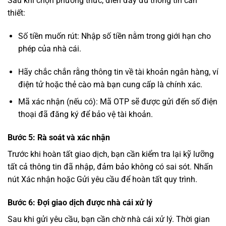
Sau khi chọn phương thức, điền đầy đủ thông tin cần
thiết:
Số tiền muốn rút: Nhập số tiền nằm trong giới hạn cho
phép của nhà cái.
Hãy chắc chắn rằng thông tin về tài khoản ngân hàng, ví
điện tử hoặc thẻ cào mà bạn cung cấp là chính xác.
Mã xác nhận (nếu có): Mã OTP sẽ được gửi đến số điện
thoại đã đăng ký để bảo vệ tài khoản.
Bước 5: Rà soát và xác nhận
Trước khi hoàn tất giao dịch, bạn cần kiểm tra lại kỹ lưỡng
tất cả thông tin đã nhập, đảm bảo không có sai sót. Nhấn
nút Xác nhận hoặc Gửi yêu cầu để hoàn tất quy trình.
Bước 6: Đợi giao dịch được nhà cái xử lý
Sau khi gửi yêu cầu, bạn cần chờ nhà cái xử lý. Thời gian