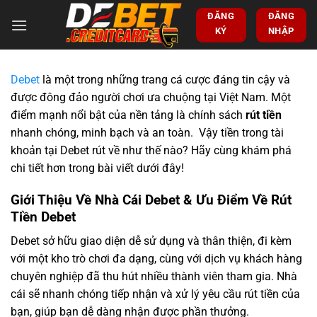
ĐĂNG
ĐĂNG
KÝ
NHẬP
Debet
là một trong những trang cá cược đáng tin cậy và
được đông đảo người chơi ưa chuộng tại Việt Nam. Một
điểm mạnh nổi bật của nền tảng là chính sách
rút tiền
nhanh chóng, minh bạch và an toàn. Vậy tiền trong tài
khoản tại Debet rút về như thế nào? Hãy cùng khám phá
chi tiết hơn trong bài viết dưới đây!
Giới Thiệu Về Nhà Cái Debet & Ưu Điểm Về Rút
Tiền Debet
Debet sở hữu giao diện dễ sử dụng và thân thiện, đi kèm
với một kho trò chơi đa dạng, cùng với dịch vụ khách hàng
chuyên nghiệp đã thu hút nhiều thành viên tham gia. Nhà
cái sẽ nhanh chóng tiếp nhận và xử lý yêu cầu rút tiền của
bạn, giúp bạn dễ dàng nhận được phần thưởng.