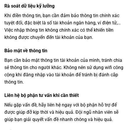
Rà soát dữ liệu kỹ lưỡng
Khi điền thông tin, bạn cần đảm bảo thông tin chính xác
tuyệt đối, đặc biệt là số tài khoản ngân hàng, ví điện tử,…
Việc nhập
thông tin không chính xác có thể khiến tiền
không được chuyển đến tài khoản của bạn.
Bảo mật về thông tin
Bạn cần bảo mật thông tin tài khoản của mình, tránh chia
sẻ thông tin cho người khác. Không nên sử dụng wifi công
cộng khi đăng nhập vào tài khoản để tránh bị đánh cắp
thông tin.
Liên hệ bộ phận tư vấn khi cần thiết
Nếu gặp vấn đề, hãy liên hệ ngay với bộ phận hỗ trợ để
được giúp đỡ kịp thời và hiệu quả. Đội ngũ nhân viên sẽ
giúp bạn giải quyết vấn đề nhanh chóng và hiệu quả.