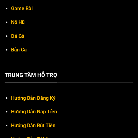
Game Bài
Nổ Hũ
Đá Gà
Bắn Cá
TRUNG TÂM HỖ TRỢ
Hướng Dẫn Đăng Ký
Hướng Dẫn Nạp Tiền
Hướng Dẫn Rút Tiền