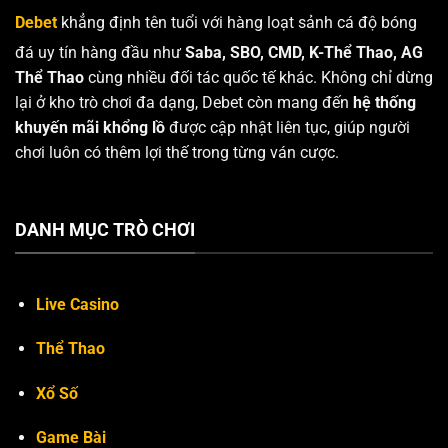
Debet
khẳng định tên tuổi với hàng loạt sảnh cá độ bóng
đá uy tín hàng đầu như
Saba, SBO, CMD, K-Thể Thao, AG
Thể Thao
cùng nhiều đối tác quốc tế khác. Không chỉ dừng
lại ở kho trò chơi đa dạng, Debet còn mang đến
hệ thống
khuyến mãi khổng lồ
được cập nhật liên tục, giúp người
chơi luôn có thêm lợi thế trong từng ván cược.
DANH MỤC TRÒ CHƠI
Live Casino
Thể Thao
Xổ Số
Game Bài