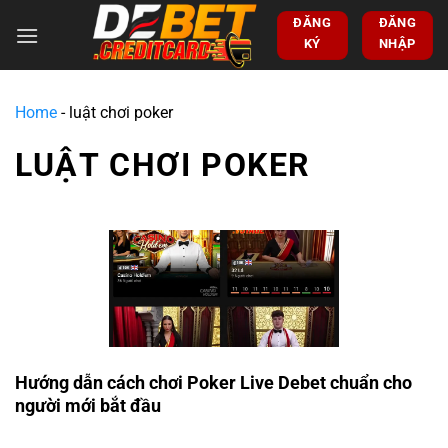
ĐĂNG
ĐĂNG
KÝ
NHẬP
Home
-
luật chơi poker
LUẬT CHƠI POKER
Hướng dẫn cách chơi Poker Live Debet chuẩn cho
người mới bắt đầu