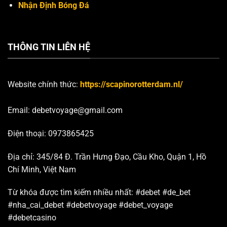
Nhận Định Bóng Đá
THÔNG TIN LIÊN HỆ
Website chính thức:
https://scapinorotterdam.nl/
Email:
debetvoyage@gmail.com
Điện thoại: 0973865425
Địa chỉ: 345/84 Đ. Trần Hưng Đạo, Cầu Kho, Quận 1, Hồ
Chí Minh, Việt Nam
Từ khóa được tìm kiếm nhiều nhất:
#debet #de_bet
#nha_cai_debet #debetvoyage #debet_voyage
#debetcasino