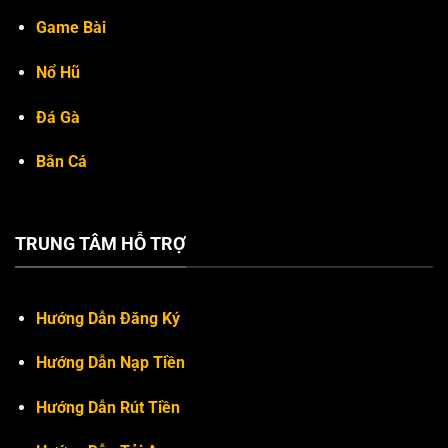
Game Bài
Nổ Hũ
Đá Gà
Bắn Cá
TRUNG TÂM HỖ TRỢ
Hướng Dẫn Đăng Ký
Hướng Dẫn Nạp Tiền
Hướng Dẫn Rút Tiền