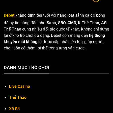
Debet
khẳng định tên tuổi với hàng loạt sảnh cá độ bóng
đá uy tín hàng đầu như
Saba, SBO, CMD, K-Thể Thao, AG
Thể Thao
cùng nhiều đối tác quốc tế khác. Không chỉ dừng
lại ở kho trò chơi đa dạng, Debet còn mang đến
hệ thống
khuyến mãi khổng lồ
được cập nhật liên tục, giúp người
chơi luôn có thêm lợi thế trong từng ván cược.
DANH MỤC TRÒ CHƠI
Live Casino
Thể Thao
Xổ Số