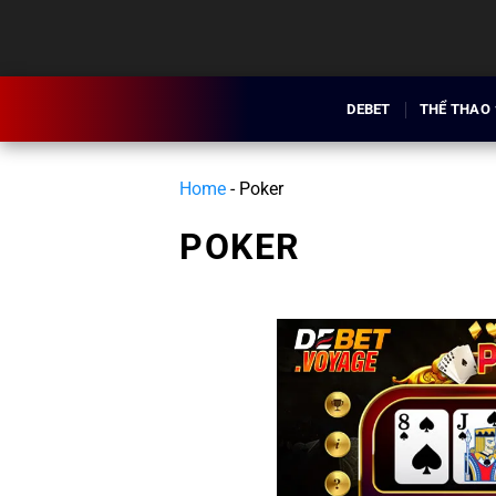
DEBET
THỂ THAO
Home
-
Poker
POKER