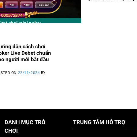
ướng dẫn cách chơi
oker Live Debet chuẩn
ho người mới bắt đầu
OSTED ON
22/11/2024
BY
DANH MỤC TRÒ
TRUNG TÂM HỖ TRỢ
CHƠI