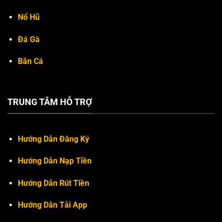
Nổ Hũ
Đá Gà
Bắn Cá
TRUNG TÂM HỖ TRỢ
Hướng Dẫn Đăng Ký
Hướng Dẫn Nạp Tiền
Hướng Dẫn Rút Tiền
Hướng Dẫn Tải App