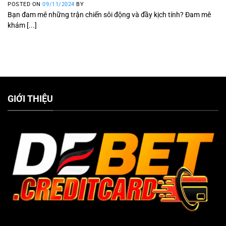
POSTED ON
09/11/2024
BY
Bạn đam mê những trận chiến sôi động và đầy kịch tính? Đam mê
khám [...]
GIỚI THIỆU