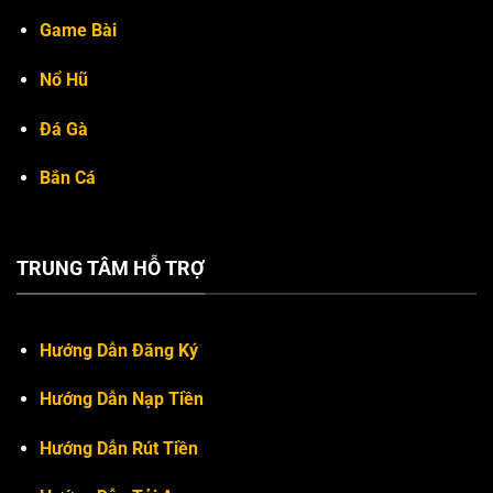
Game Bài
Nổ Hũ
Đá Gà
Bắn Cá
TRUNG TÂM HỖ TRỢ
Hướng Dẫn Đăng Ký
Hướng Dẫn Nạp Tiền
Hướng Dẫn Rút Tiền