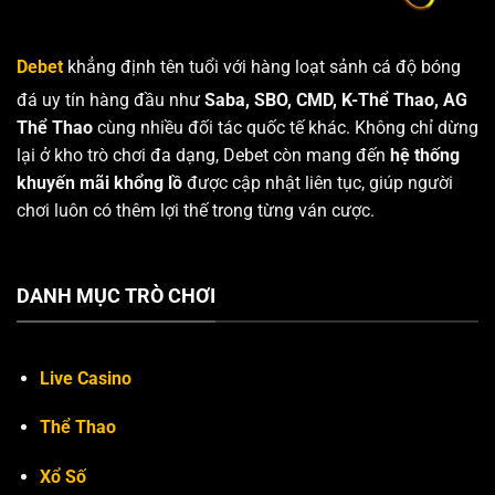
Debet
khẳng định tên tuổi với hàng loạt sảnh cá độ bóng
đá uy tín hàng đầu như
Saba, SBO, CMD, K-Thể Thao, AG
Thể Thao
cùng nhiều đối tác quốc tế khác. Không chỉ dừng
lại ở kho trò chơi đa dạng, Debet còn mang đến
hệ thống
khuyến mãi khổng lồ
được cập nhật liên tục, giúp người
chơi luôn có thêm lợi thế trong từng ván cược.
DANH MỤC TRÒ CHƠI
Live Casino
Thể Thao
Xổ Số