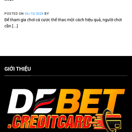
POSTED ON
06/10/2024
BY
Để tham gia chơi cá cược thể thao một cách hiệu quả, người chơi
cần [...]
GIỚI THIỆU