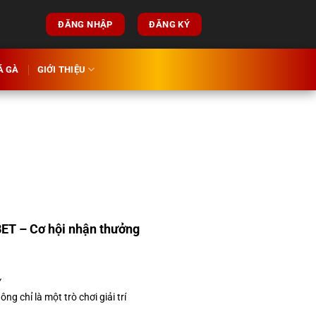
ĐĂNG NHẬP
ĐĂNG KÝ
Á GÀ
GIỚI THIỆU
BET – Cơ hội nhận thưởng
Y
g chỉ là một trò chơi giải trí