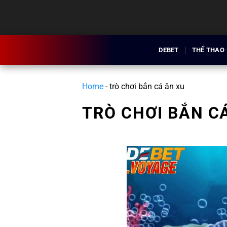
DEBET
THỂ THAO
Home
-
trò chơi bắn cá ăn xu
TRÒ CHƠI BẮN C