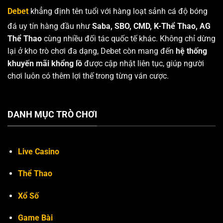
Debet
khẳng định tên tuổi với hàng loạt sảnh cá độ bóng
đá uy tín hàng đầu như
Saba, SBO, CMD, K-Thể Thao, AG
Thể Thao
cùng nhiều đối tác quốc tế khác. Không chỉ dừng
lại ở kho trò chơi đa dạng, Debet còn mang đến
hệ thống
khuyến mãi khổng lồ
được cập nhật liên tục, giúp người
chơi luôn có thêm lợi thế trong từng ván cược.
DANH MỤC TRÒ CHƠI
Live Casino
Thể Thao
Xổ Số
Game Bài