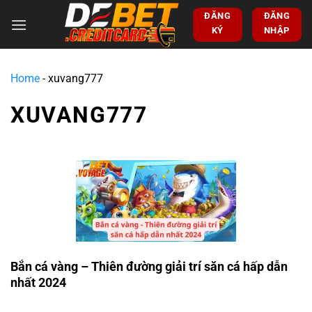
ĐĂNG
ĐĂNG
KÝ
NHẬP
Home
-
xuvang777
XUVANG777
Bắn cá vàng – Thiên đường giải trí săn cá hấp dẫn
nhất 2024