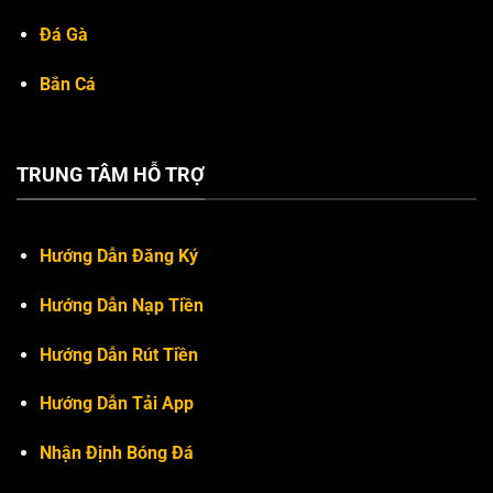
Đá Gà
Bắn Cá
TRUNG TÂM HỖ TRỢ
Hướng Dẫn Đăng Ký
Hướng Dẫn Nạp Tiền
Hướng Dẫn Rút Tiền
Hướng Dẫn Tải App
Nhận Định Bóng Đá