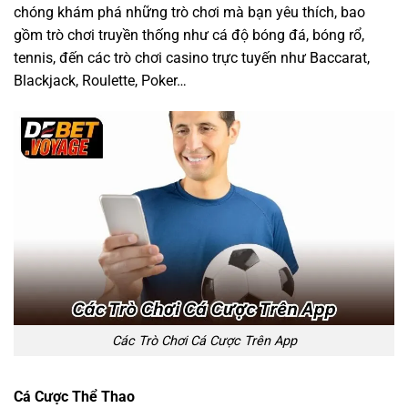
chóng khám phá những trò chơi mà bạn yêu thích, bao
gồm trò chơi truyền thống như cá độ bóng đá, bóng rổ,
tennis, đến các trò chơi casino trực tuyến như Baccarat,
Blackjack, Roulette, Poker…
Các Trò Chơi Cá Cược Trên App
Cá Cược Thể Thao