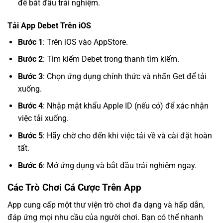
để bắt đầu trải nghiệm.
Tải App Debet Trên iOS
Bước 1
:
Trên iOS vào AppStore.
Bước 2
: Tìm kiếm Debet trong thanh tìm kiếm.
Bước 3
: Chọn ứng dụng chính thức và nhấn Get để tải
xuống.
Bước 4
: Nhập mật khẩu Apple ID (nếu có) để xác nhận
việc tải xuống.
Bước 5
:
Hãy chờ cho đến khi việc tải về và cài đặt hoàn
tất.
Bước 6
:
Mở ứng dụng và bắt đầu trải nghiệm ngay.
Các Trò Chơi Cá Cược Trên App
App cung cấp một thư viện trò chơi đa dạng và hấp dẫn,
đáp ứng mọi nhu cầu của người chơi. Bạn có thể nhanh