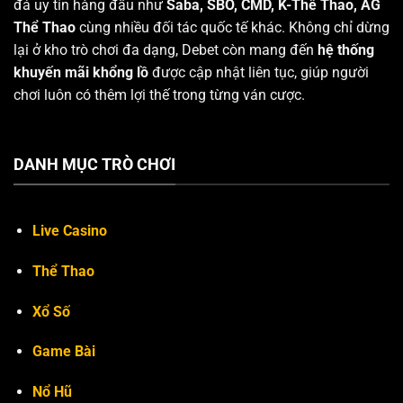
đá uy tín hàng đầu như
Saba, SBO, CMD, K-Thể Thao, AG
Thể Thao
cùng nhiều đối tác quốc tế khác. Không chỉ dừng
lại ở kho trò chơi đa dạng, Debet còn mang đến
hệ thống
khuyến mãi khổng lồ
được cập nhật liên tục, giúp người
chơi luôn có thêm lợi thế trong từng ván cược.
DANH MỤC TRÒ CHƠI
Live Casino
Thể Thao
Xổ Số
Game Bài
Nổ Hũ