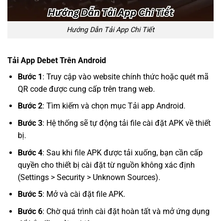
Hướng Dẫn Tải App Chi Tiết
Tải App Debet Trên Android
Bước 1
: Truy cập vào website chính thức hoặc quét mã
QR code được cung cấp trên trang web.
Bước 2
: Tìm kiếm và chọn mục Tải app Android.
Bước 3
:
Hệ thống sẽ tự động tải file cài đặt APK về thiết
bị.
Bước 4
: Sau khi file APK được tải xuống, bạn cần cấp
quyền cho thiết bị cài đặt từ nguồn không xác định
(Settings > Security > Unknown Sources).
Bước 5
:
Mở và cài đặt file APK.
Bước 6
: Chờ quá trình cài đặt hoàn tất và mở ứng dụng