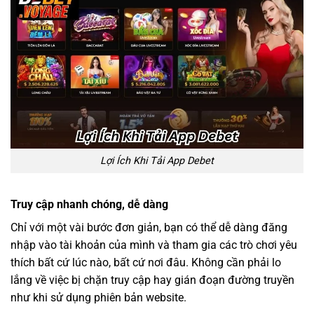
Lợi Ích Khi Tải App Debet
Truy cập nhanh chóng, dễ dàng
Chỉ với một vài bước đơn giản, bạn có thể dễ dàng đăng
nhập vào tài khoản của mình
và tham gia các trò chơi yêu
thích bất cứ lúc nào, bất cứ nơi đâu. Không cần phải lo
lắng về việc bị chặn truy cập hay gián đoạn đường truyền
như khi sử dụng phiên bản website.