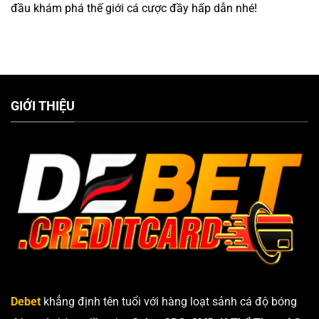
đầu khám phá thế giới cá cược đầy hấp dẫn nhé!
GIỚI THIỆU
Debet
khẳng định tên tuổi với hàng loạt sảnh cá độ bóng