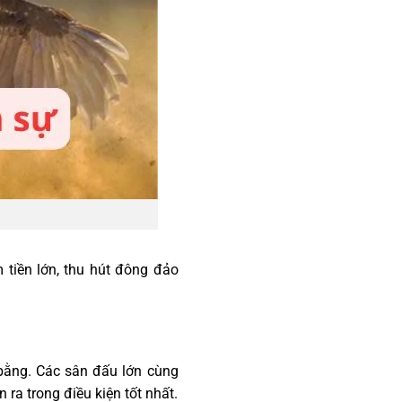
 tiền lớn, thu hút đông đảo
 bằng. Các sân đấu lớn cùng
ra trong điều kiện tốt nhất.