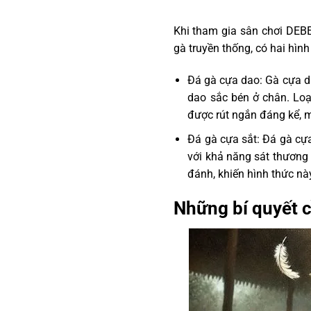
Khi tham gia sân chơi DEBE
gà truyền thống, có hai hìn
Đá gà cựa dao: Gà cựa da
dao sắc bén ở chân. Loại
được rút ngắn đáng kể, 
Đá gà cựa sắt: Đá gà cựa
với khả năng sát thương 
đánh, khiến hình thức nà
Những bí quyết 