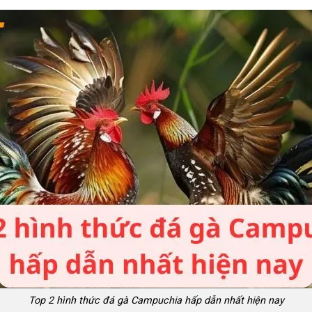
Top 2 hình thức đá gà Campuchia hấp dẫn nhất hiện nay