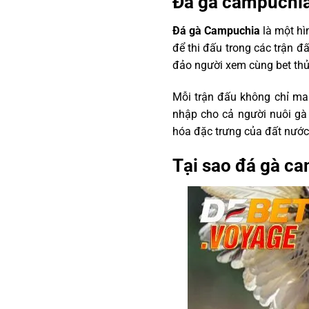
Đá gà campuchia 
Đá gà Campuchia
là một hì
để thi đấu trong các trận đ
đảo người xem cùng bet thủ
Mỗi trận đấu không chỉ man
nhập cho cả người nuôi gà
hóa đặc trưng của đất nước
Tại sao đá gà ca