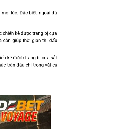
mọi lúc. Đặc biệt, ngoài đá
c chiến kê được trang bị cựa
 còn giúp thời gian thi đấu
iến kê được trang bị cựa sắt
c trận đấu chỉ trong vài cú