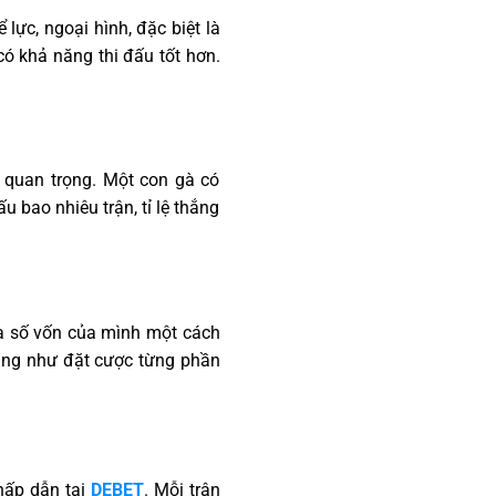
lực, ngoại hình, đặc biệt là
có khả năng thi đấu tốt hơn.
ết quan trọng. Một con gà có
u bao nhiêu trận, tỉ lệ thắng
ia số vốn của mình một cách
cũng như đặt cược từng phần
ấp dẫn tại
DEBET
. Mỗi trận