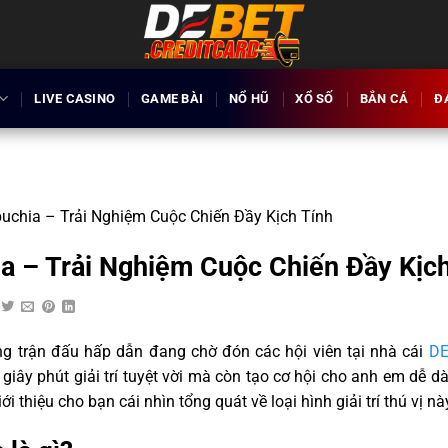
LIVE CASINO
GAME BÀI
NỔ HŨ
XỔ SỐ
BẮN CÁ
Đ
chia – Trải Nghiệm Cuộc Chiến Đầy Kịch Tính
 – Trải Nghiệm Cuộc Chiến Đầy Kịch
ng trận đấu hấp dẫn đang chờ đón các hội viên tại nhà cái
DE
ây phút giải trí tuyệt vời mà còn tạo cơ hội cho anh em dễ dà
ới thiệu cho bạn cái nhìn tổng quát về loại hình giải trí thú vị nà