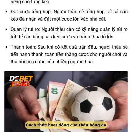
riêng cho từng kèo.
Đặt cược tổng hợp: Người thầu sẽ tổng hợp tất cả các
kèo đã nhận và đặt một cược lớn vào nhà cái.
Quản lý rủi ro: Người thầu cần có kỹ năng quản lý rủi ro
tốt để cân bằng các kèo cược và tránh thua lỗ lớn.
Thanh toán: Sau khi có kết quả trận đấu, người thầu sẽ
tiến hành thanh toán tiền thắng cược cho người chơi và
thu hồi tiền cược của những người thua.