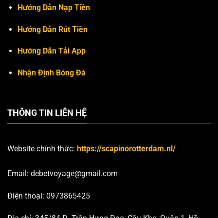
Hướng Dẫn Nạp Tiền
Hướng Dẫn Rút Tiền
Hướng Dẫn Tải App
Nhận Định Bóng Đá
THÔNG TIN LIÊN HỆ
Website chính thức:
https://scapinorotterdam.nl/
Email:
debetvoyage@gmail.com
Điện thoại: 0973865425