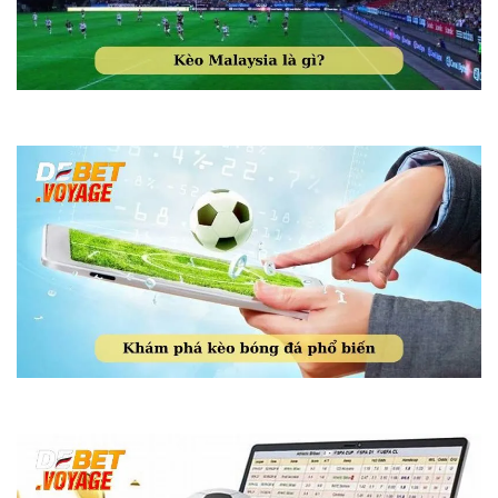
Kèo Malaysia – Đặt Đúng – Thắng Đậm Hay Phá Sản Cùng Debet!
Cách tính kèo bóng đá – Hướng dẫn chi tiết từ Debet