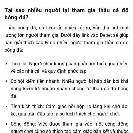
Tại sao nhiều người lại tham gia thầu cá độ
bóng đá?
Thầu bóng đá, dù tiềm ẩn nhiều rủi ro, vẫn thu hút một
lượng lớn người tham gia. Dưới đây link vào Debet sẽ giúp
bạn giải thích các lý do nhiều người tham gia thầu cá độ
bóng đá:
Tiện lợi: Người chơi không cần phải tìm hiểu quá nhiều
về các nhà cái và quy định phức tạp.
Cơ hội kiếm tiền nhanh: Nhiều người bị hấp dẫn bởi khả
năng kiếm lợi nhuận nhanh chóng từ thầu cá độ bóng
đá.
Tính kích thích: Cảm giác hồi hộp, lo lắng khi chờ đợi
kết quả trận đấu tạo ra sự kích thích cho người chơi.
Cộng đồng: Việc được tham gia vào một cộng đồng
người chơi cùng sở thích tạo cảm giác gắn kết và thuộc