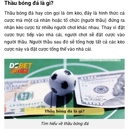
Thầu bóng đá là gì?
Thầu bóng đá hay còn gọi là ôm kèo, đây là hình thức cá
cược mà một cá nhân hoặc tổ chức (người thầu) đứng ra
nhận kèo cược từ nhiều người chơi khác nhau. Thay vì đặt
cược trực tiếp vào nhà cái, người chơi sẽ đặt cược vào
người thầu. Người thầu sau đó sẽ tổng hợp tất cả các kèo
cược này và đặt cược tổng thể vào nhà cái.
Tìm hiểu về thầu bóng đá