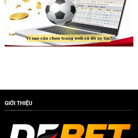
Tiêu Chí Chọn Trang Web Cá Độ Uy Tín Cùng Debet
GIỚI THIỆU