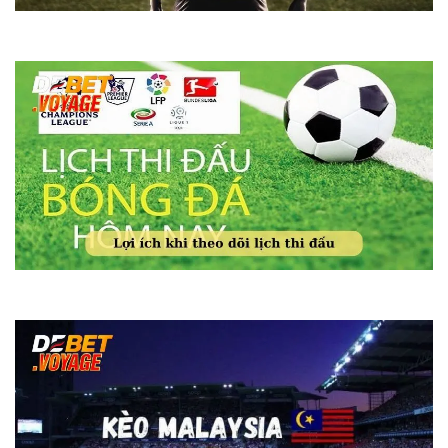
Kèo chẵn lẻ là gì – Debet hướng dẫn cách cược hiệu quả nhất
Lịch thi đấu hôm nay – Cập Nhật Liên Tục Từ Debet