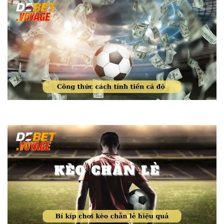
Hướng dẫn chi tiết cách tính tiền cá độ cho người mới