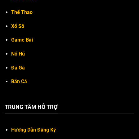
Thể Thao
Xổ Số
Game Bài
Nổ Hũ
Đá Gà
Bắn Cá
TRUNG TÂM HỖ TRỢ
Hướng Dẫn Đăng Ký