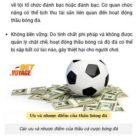
về tội tổ chức đánh bạc hoặc đánh bạc. Cơ quan chức
năng có thể tịch thu tài sản liên quan đến hoạt động
thầu bóng đá.
Không bền vững: Do tính chất phi pháp và không được
quản lý chặt chẽ, hoạt động thầu bóng cá độ đá có thể
bị sập bất cứ lúc nào, gây thiệt hại cho người chơi.
Các ưu và nhược điểm của thầu cá cược bóng đá