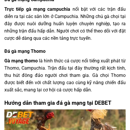
Trực tiếp gà mạng campuchia
nổi bật với các trận đấu
diễn ra tại các sân lớn ở Campuchia. Những chú gà chọi tại
đây được nuôi dưỡng huấn luyện chuyên nghiệp, tạo ra
những trận đấu hấp dẫn. Người chơi có thể theo dõi với đặt
cược dễ dàng qua các nền tảng trực tuyến.
Đá gà mạng Thomo
Gà mạng thomo
là hình thức cá cược nổi tiếng xuất phát từ
Thomo, Campuchia. Trận đấu tại đây thường rất kịch tính,
thu hút đông đảo người chơi tham gia. Gà chọi Thomo
được biết đến với chất lượng cao cùng kỹ năng chiến đấu
xuất sắc, mang lại cơ hội cá cược hấp dẫn.
Hướng dẫn tham gia đá gà mạng tại DEBET