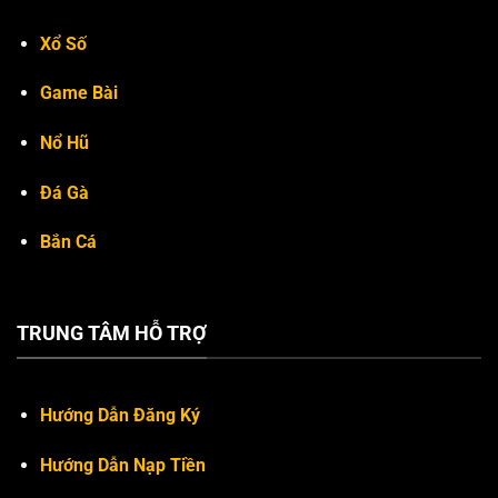
Xổ Số
Game Bài
Nổ Hũ
Đá Gà
Bắn Cá
TRUNG TÂM HỖ TRỢ
Hướng Dẫn Đăng Ký
Hướng Dẫn Nạp Tiền