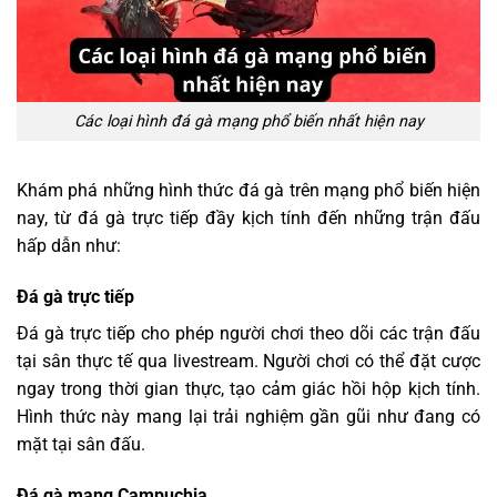
Các loại hình đá gà mạng phổ biến nhất hiện nay
Khám phá những hình thức đá gà trên mạng phổ biến hiện
nay, từ đá gà trực tiếp đầy kịch tính đến những trận đấu
hấp dẫn như:
Đá gà trực tiếp
Đá gà trực tiếp cho phép người chơi theo dõi các trận đấu
tại sân thực tế qua livestream. Người chơi có thể đặt cược
ngay trong thời gian thực, tạo cảm giác hồi hộp kịch tính.
Hình thức này mang lại trải nghiệm gần gũi như đang có
mặt tại sân đấu.
Đá gà mạng Campuchia