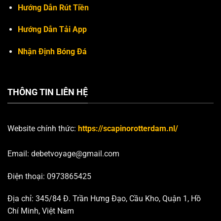
Hướng Dẫn Rút Tiền
Hướng Dẫn Tải App
Nhận Định Bóng Đá
THÔNG TIN LIÊN HỆ
Website chính thức:
https://scapinorotterdam.nl/
Email:
debetvoyage@gmail.com
Điện thoại: 0973865425
Địa chỉ: 345/84 Đ. Trần Hưng Đạo, Cầu Kho, Quận 1, Hồ
Chí Minh, Việt Nam