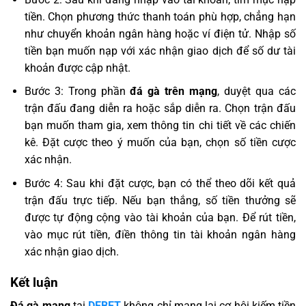
tiền. Chọn phương thức thanh toán phù hợp, chẳng hạn
như chuyển khoản ngân hàng hoặc ví điện tử. Nhập số
tiền bạn muốn nạp với xác nhận giao dịch để số dư tài
khoản được cập nhật.
Bước 3: Trong phần
đá gà trên mạng
, duyệt qua các
trận đấu đang diễn ra hoặc sắp diễn ra. Chọn trận đấu
bạn muốn tham gia, xem thông tin chi tiết về các chiến
kê. Đặt cược theo ý muốn của bạn, chọn số tiền cược
xác nhận.
Bước 4: Sau khi đặt cược, bạn có thể theo dõi kết quả
trận đấu trực tiếp. Nếu bạn thắng, số tiền thưởng sẽ
được tự động cộng vào tài khoản của bạn. Để rút tiền,
vào mục rút tiền, điền thông tin tài khoản ngân hàng
xác nhận giao dịch.
Kết luận
Đá gà mạng
tại
DEBET
không chỉ mang lại cơ hội kiếm tiền