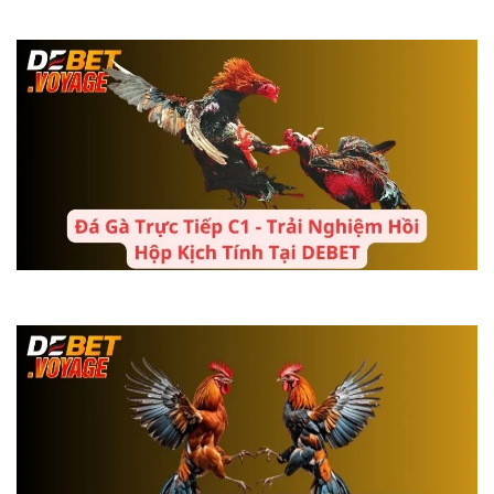
Đá Gà Trực Tiếp C1 – Trải Nghiệm Hồi Hộp Kịch Tính Tại DEBET