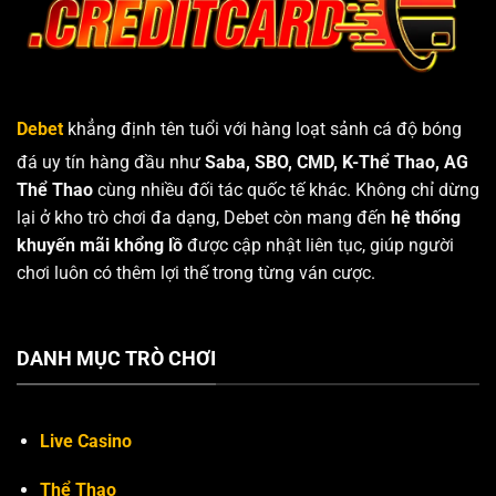
Debet
khẳng định tên tuổi với hàng loạt sảnh cá độ bóng
đá uy tín hàng đầu như
Saba, SBO, CMD, K-Thể Thao, AG
Thể Thao
cùng nhiều đối tác quốc tế khác. Không chỉ dừng
lại ở kho trò chơi đa dạng, Debet còn mang đến
hệ thống
khuyến mãi khổng lồ
được cập nhật liên tục, giúp người
chơi luôn có thêm lợi thế trong từng ván cược.
DANH MỤC TRÒ CHƠI
Live Casino
Thể Thao