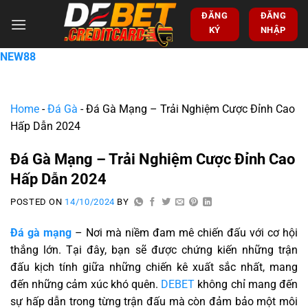
ĐĂNG
ĐĂNG
KÝ
NHẬP
NEW88
Home
-
Đá Gà
-
Đá Gà Mạng – Trải Nghiệm Cược Đỉnh Cao
Hấp Dẫn 2024
Đá Gà Mạng – Trải Nghiệm Cược Đỉnh Cao
Hấp Dẫn 2024
POSTED ON
14/10/2024
BY
Đá gà mạng
– Nơi mà niềm đam mê chiến đấu với cơ hội
thắng lớn. Tại đây, bạn sẽ được chứng kiến những trận
đấu kịch tính giữa những chiến kê xuất sắc nhất, mang
đến những cảm xúc khó quên.
DEBET
không chỉ mang đến
sự hấp dẫn trong từng trận đấu mà còn đảm bảo một môi