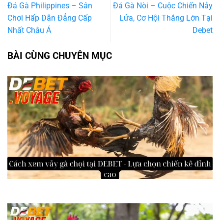
Đá Gà Philippines – Sân
Đá Gà Nòi – Cuộc Chiến Nảy
Chơi Hấp Dẫn Đẳng Cấp
Lửa, Cơ Hội Thắng Lớn Tại
Nhất Châu Á
Debet
BÀI CÙNG CHUYÊN MỤC
Cách xem vảy gà chọi tại DEBET – Lựa chọn chiến kê đỉnh cao